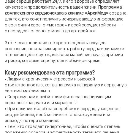
Ваше сердце работает 24/7, и его здоровье определяет
качество и продолжительность вашей жизни.
Программа
комплексного кардиочекапа в клинике «АрхиМед»
создана
для тех, кто хочет получить исчерпывающую информацию
о состоянии своего «мотора» и всей сосудистой сети —
от сосудов головного мозга до артерий ног.
Этот чекап позволяет не просто оценить текущее
состояние, но и зафиксировать работу сердца в динамике
в течение целых суток, выявляя малейшие паузы, аритмии
и риски, которые «прячутся» в обычное время.
Кому рекомендована эта программа?
• Людям с хроническим стрессом и высокой
ответственностью, когда нагрузка на нервную и сердечную
системы максимальна.
• Спортсменам и любителям фитнеса, планирующим
серьезные нагрузки или марафоны.
• При наличии жалоб на «перебои» в сердце, учащенное
сердцебиение, необъяснимые головокружения или
эпизоды потери сознания.
• Тем, кто страдает гипертонией, чтобы оценить степень
поражения сосудов и эффективность текущего лечения.