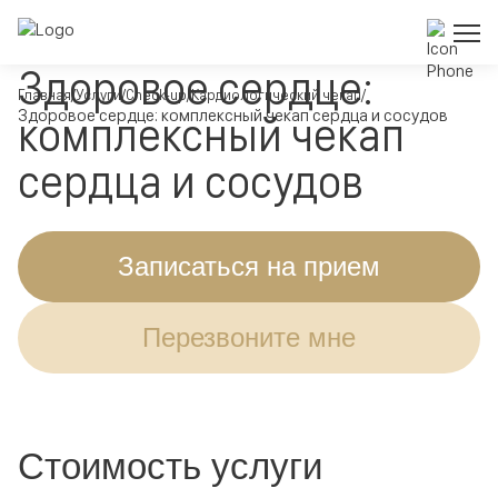
Здоровое сердце:
Главная
Услуги
Check-up
Кардиологический чекап
Здоровое сердце: комплексный чекап сердца и сосудов
комплексный чекап
сердца и сосудов
Записаться на прием
Перезвоните мне
Стоимость услуги