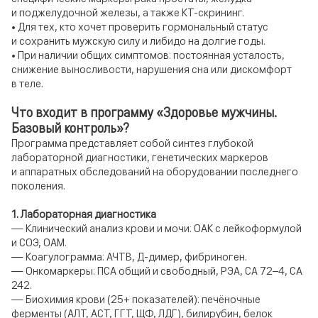
и поджелудочной железы, а также КТ-скрининг.
• Для тех, кто хочет проверить гормональный статус
и сохранить мужскую силу и либидо на долгие годы.
• При наличии общих симптомов: постоянная усталость,
снижение выносливости, нарушения сна или дискомфорт
в теле.
Что входит в программу «Здоровье мужчины.
Базовый контроль»?
Программа представляет собой синтез глубокой
лабораторной диагностики, генетических маркеров
и аппаратных обследований на оборудовании последнего
поколения.
1. Лабораторная диагностика
— Клинический анализ крови и мочи: ОАК с лейкоформулой
и СОЭ, ОАМ.
— Коагулограмма: АЧТВ, Д-димер, фибриноген.
— Онкомаркеры: ПСА общий и свободный, РЭА, СА 72–4, СА
242.
— Биохимия крови (25+ показателей): печёночные
ферменты (АЛТ, АСТ, ГГТ, ЩФ, ЛДГ), билирубин, белок