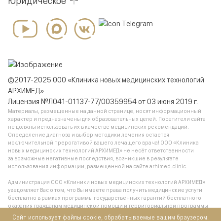
Юридическое
©2017-2025 ООО «Клиника новых медицинских технологий
АРХИМЕД»
Лицензия №Л041-01137-77/00359954 от 03 июня 2019 г.
Материалы, размещенные на данной странице, носят информационный
характер и предназначены для образовательных целей. Посетители сайта
не должны использовать их в качестве медицинских рекомендаций.
Определение диагноза и выбор методики лечения остается
исключительной прерогативой вашего лечащего врача! ООО «Клиника
новых медицинских технологий АРХИМЕД» не несёт ответственности
за возможные негативные последствия, возникшие в результате
использования информации, размещенной на сайте arhimed.clinic.
Администрация ООО «Клиники новых медицинских технологий АРХИМЕД»
уведомляет Вас о том, что Вы имеете права получить медицинские услуги
бесплатно в рамках программы государственных гарантий бесплатного
оказания гражданам медицинской помощи и территориальной программы
государственных гарантий бесплатного оказания гражданам медицинской
Сайт использует файлы cookie, обрабатываемые вашим браузером.