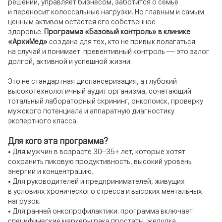
решений, управляет бизнесом, заботится о семье
и переносит колоссальные нагрузки. Но главным и самым
ценным активом остается его собственное
здоровье.
Программа «Базовый контроль» в клинике
«АрхиМед»
создана для тех, кто не привык полагаться
на случай и понимает: превентивный контроль — это залог
долгой, активной и успешной жизни.
Это не стандартная диспансеризация, а глубокий
высокотехнологичный аудит организма, сочетающий
тотальный лабораторный скрининг, онкопоиск, проверку
мужского потенциала и аппаратную диагностику
экспертного класса.
Для кого эта программа?
• Для мужчин в возрасте 30–35+ лет, которые хотят
сохранить пиковую продуктивность, высокий уровень
энергии и концентрацию.
• Для руководителей и предпринимателей, живущих
в условиях хронического стресса и высоких ментальных
нагрузок.
• Для ранней онкопрофилактики: программа включает
специфические маркеры рака простаты, желудка