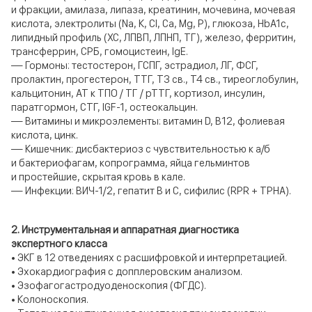
и фракции, амилаза, липаза, креатинин, мочевина, мочевая
кислота, электролиты (Na, K, Cl, Ca, Mg, P), глюкоза, HbA1c,
липидный профиль (ХС, ЛПВП, ЛПНП, ТГ), железо, ферритин,
трансферрин, СРБ, гомоцистеин, IgE.
— Гормоны: тестостерон, ГСПГ, эстрадиол, ЛГ, ФСГ,
пролактин, прогестерон, ТТГ, Т3 св., Т4 св., тиреоглобулин,
кальцитонин, АТ к ТПО / ТГ / рТТГ, кортизол, инсулин,
паратгормон, СТГ, IGF-1, остеокальцин.
— Витамины и микроэлементы: витамин D, B12, фолиевая
кислота, цинк.
— Кишечник: дисбактериоз с чувствительностью к а/б
и бактериофагам, копрограмма, яйца гельминтов
и простейшие, скрытая кровь в кале.
— Инфекции: ВИЧ-1/2, гепатит B и C, сифилис (RPR + TPHA).
2. Инструментальная и аппаратная диагностика
экспертного класса
• ЭКГ в 12 отведениях с расшифровкой и интерпретацией.
• Эхокардиография с допплеровским анализом.
• Эзофагогастродуоденоскопия (ФГДС).
• Колоноскопия.