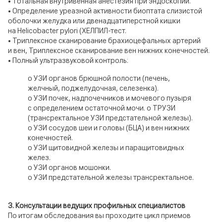
• Тотальная внутривенная анестезия при эндоскопии.
• Определение уреазной активности биоптата слизистой
оболочки желудка или двенадцатиперстной кишки
на Helicobacter pylori (ХЕЛПИЛ-тест.
• Триплексное сканирование брахиоцефальных артерий
и вен, Триплексное сканирование вен нижних конечностей.
• Полный ультразвуковой контроль:
o УЗИ органов брюшной полости (печень,
желчный, поджелудочная, селезенка).
o УЗИ почек, надпочечников и мочевого пузыря
с определением остаточной мочи. o ТРУЗИ
(трансректальное УЗИ предстательной железы).
o УЗИ сосудов шеи и головы (БЦА) и вен нижних
конечностей.
o УЗИ щитовидной железы и паращитовидных
желез.
o УЗИ органов мошонки.
o УЗИ предстательной железы трансректальное.
3. Консультации ведущих профильных специалистов
По итогам обследования вы проходите цикл приемов