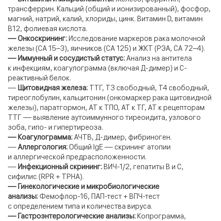
трансферрин. Кальций (общий и ионизированный), фосфор,
магний, натрий, калий, хлориды, цинк. Витамин D, витамин
B12, фолиевая кислота.
— Онкоскрининг:
Исследование маркеров рака молочной
железы (СА 15–3), яичников (СА 125) и ЖКТ (РЭА, СА 72–4).
— Иммунный и сосудистый статус:
Анализ на антитела
к инфекциям, коагулограмма (включая Д-димер) и С-
реактивный белок.
—
Щитовидная железа:
ТТГ, Т3 свободный, Т4 свободный,
тиреоглобулин, кальцитонин (онкомаркер рака щитовидной
железы), паратгормон, АТ к ТПО, АТ к ТГ, АТ к рецепторам
ТТГ — выявление аутоиммунного тиреоидита, узлового
зоба, гипо- и гипертиреоза.
—
Коагулограмма:
АЧТВ, Д-димер, фибриноген.
—
Аллергология:
Общий IgE — скрининг атопии
и аллергической предрасположенности.
—
Инфекционный скрининг:
ВИЧ-1/2, гепатиты B и C,
сифилис (RPR + TPHA).
— Гинекологические и микробиологические
анализы:
Фемофлор-16, ПАП-тест + ВПЧ-тест
с определением типа и количества вируса.
— Гастроэнтерологические анализы:
Копрограмма,