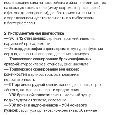
исследование кала на простейших и яйца гельминтов, тест
на скрытую кровь в кале (иммунохроматографический,
с фотоподтверждением), дисбактериоз кишечника
с определением чувствительности к антибиотикам
и бактериофагам.
2.
Инструментальная диагностика
— ЭКГ в 12 отведениях:
скрининг аритмий, ишемии,
нарушений проводимости
—
Эхокардиография с допплером:
структура и функция
сердца, клапанный аппарат, давление в камерах
—
Триплексное сканирование брахиоцефальных
артерий:
атеросклероз, стенозы, риск инсульта
— Триплексное сканирование вен нижних
конечностей:
варикоз, тромбоз, клапанная
недостаточность
— КТ органов грудной клетки
: ранняя диагностика рака
лёгкого, патологии плевры и средостения
— УЗИ брюшной полости:
печень, желчный пузырь,
поджелудочная железа, селезёнка
— УЗИ почек и надпочечников + УЗИ мочевого
пузыря:
структура органов, конкременты, объёмные