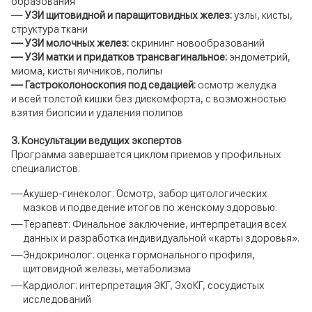
образования
—
УЗИ щитовидной и паращитовидных желез:
узлы, кисты,
структура ткани
— УЗИ молочных желез:
скрининг новообразований
— УЗИ матки и придатков трансвагинальное:
эндометрий,
миома, кисты яичников, полипы
— Гастроколоноскопия под седацией:
осмотр желудка
и всей толстой кишки без дискомфорта, с возможностью
взятия биопсии и удаления полипов
3. Консультации ведущих экспертов
Программа завершается циклом приемов у профильных
специалистов:
Акушер-гинеколог: Осмотр, забор цитологических
мазков и подведение итогов по женскому здоровью.
Терапевт: Финальное заключение, интерпретация всех
данных и разработка индивидуальной «карты здоровья».
Эндокринолог: оценка гормонального профиля,
щитовидной железы, метаболизма
Кардиолог: интерпретация ЭКГ, ЭхоКГ, сосудистых
исследований