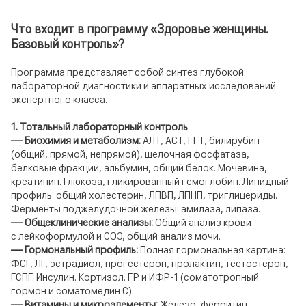
Что входит в программу «Здоровье женщины.
Базовый контроль»?
Программа представляет собой синтез глубокой
лабораторной диагностики и аппаратных исследований
экспертного класса.
1. Тотальный лабораторный контроль
— Биохимия и метаболизм:
АЛТ, АСТ, ГГТ, билирубин
(общий, прямой, непрямой), щелочная фосфатаза,
белковые фракции, альбумин, общий белок. Мочевина,
креатинин. Глюкоза, гликированный гемоглобин. Липидный
профиль: общий холестерин, ЛПВП, ЛПНП, триглицериды.
Ферменты поджелудочной железы: амилаза, липаза.
— Общеклинические анализы:
Общий анализ крови
с лейкоформулой и СОЭ, общий анализ мочи.
— Гормональный профиль:
Полная гормональная картина:
ФСГ, ЛГ, эстрадиол, прогестерон, пролактин, тестостерон,
ГСПГ. Инсулин. Кортизол. ГР и ИФР-1 (соматотропный
гормон и соматомедин С).
— Витамины и микроэлементы:
Железо, ферритин,