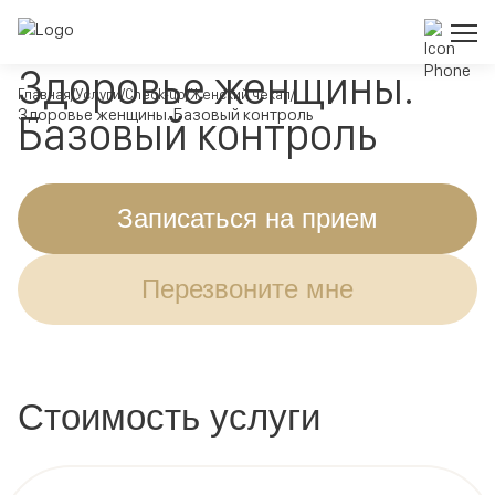
Здоровье женщины.
Главная
Услуги
Check-up
Женский чекап
Здоровье женщины. Базовый контроль
Базовый контроль
Записаться на прием
Перезвоните мне
Стоимость услуги