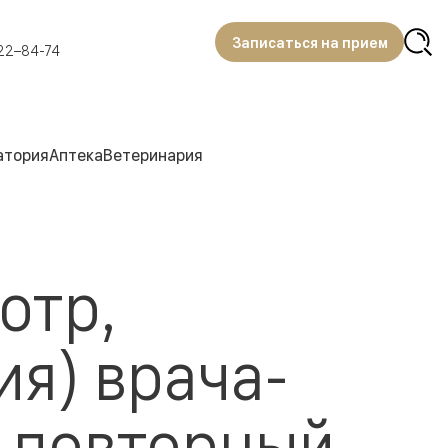
Записаться на прием
22–84-74
атория
Аптека
Ветеринария
отр,
ия) врача-
 повторный