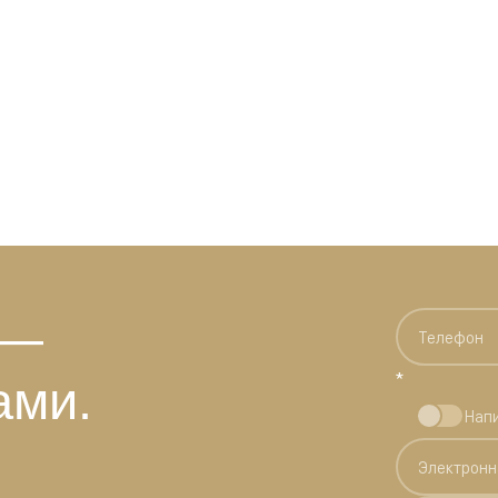
 —
*
ами.
Нап