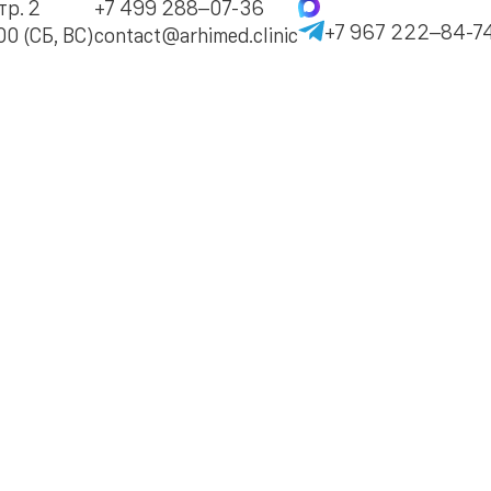
тр. 2
+7 499 288–07-36
+7 967 222–84-7
0 (СБ, ВС)
contact@arhimed.clinic