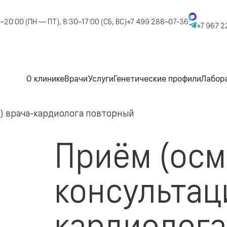
–20:00 (ПН — ПТ), 8:30–17:00 (СБ, ВС)
+7 499 288–07-36
+7 967 2
О клинике
Врачи
Услуги
Генетические профили
Лабор
я) врача-кардиолога повторный
Приём (осм
консультац
кардиолога