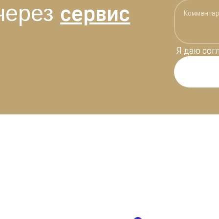
сервис
через
Я даю
сог