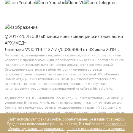
©2017-2025 ООО «Клиника новых медицинских технологий
АРХИМЕД»
Лицензия №Л041-01137-77/00359954 от 03 июня 2019 г.
Материалы, размещенные на данной странице, носят информационный
характер и предназначены для образовательных целей. Посетители сайта
не должны использовать их в качестве медицинских рекомендаций.
Определение диагноза и выбор методики лечения остается
исключительной прерогативой вашего лечащего врача! ООО «Клиника
новых медицинских технологий АРХИМЕД» не несёт ответственности
за возможные негативные последствия, возникшие в результате
использования информации, размещенной на сайте arhimed.clinic.
Администрация ООО «Клиники новых медицинских технологий АРХИМЕД»
уведомляет Вас о том, что Вы имеете права получить медицинские услуги
бесплатно в рамках программы государственных гарантий бесплатного
оказания гражданам медицинской помощи и территориальной программы
государственных гарантий бесплатного оказания гражданам медицинской
Сайт использует файлы cookie, обрабатываемые вашим браузером.
помощи, обратившись в поликлинику по месту жительства.
Продолжая пользование данным сайтом, Вы даёте своё
согласие на
обработку Ваших персональных данных с использованием сервиса