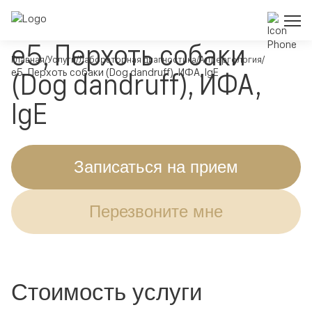
e5, Перхоть собаки
Главная
Услуги
Лабораторная диагностика
Аллергология
e5, Перхоть собаки (Dog dandruff), ИФА, IgE
(Dog dandruff), ИФА,
IgE
Записаться на прием
Перезвоните мне
Стоимость услуги