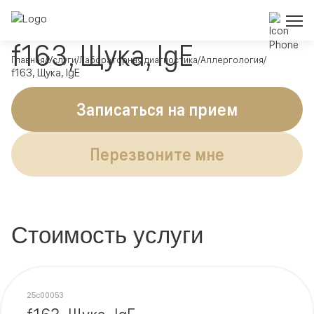
f163, Щука, IgE
Главная
Услуги
Лабораторная диагностика
Аллергология
f163, Щука, IgE
Записаться на прием
Перезвоните мне
Стоимость услуги
25c00053