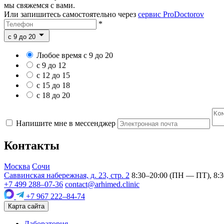
мы свяжемся с вами.
Или запишитесь самостоятельно через
сервис ProDoctorov
*
c 9 до 20
Любое время с 9 до 20
с 9 до 12
с 12 до 15
с 15 до 18
с 18 до 20
Напишите мне в мессенджер
Контакты
Москва
Сочи
Саввинская набережная, д. 23, стр. 2
8:30–20:00 (ПН — ПТ), 8:3
+7 499 288–07-36
contact@arhimed.clinic
+7 967 222–84-74
Карта сайта
Лаборатория