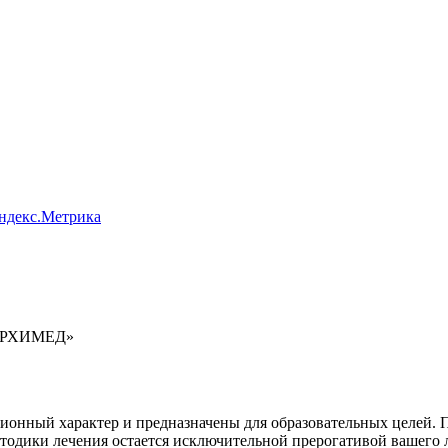
Яндекс.Метрика
 АРХИМЕД»
онный характер и предназначены для образовательных целей. По
етодики лечения остается исключительной прерогативой вашег