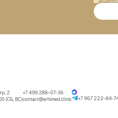
Я даю
согла
тр. 2
+7 499 288–07-36
+7 967 222–84-7
0 (СБ, ВС)
contact@arhimed.clinic