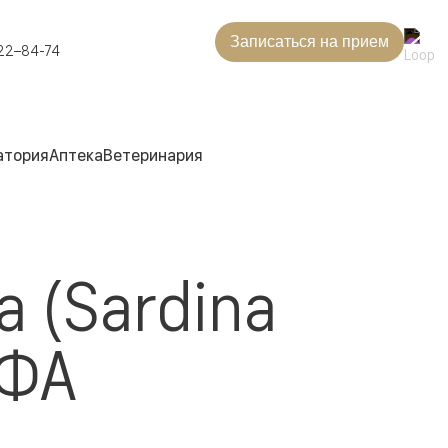
Записаться на прием
22–84-74
атория
Аптека
Ветеринария
а (Sardina
ИФА