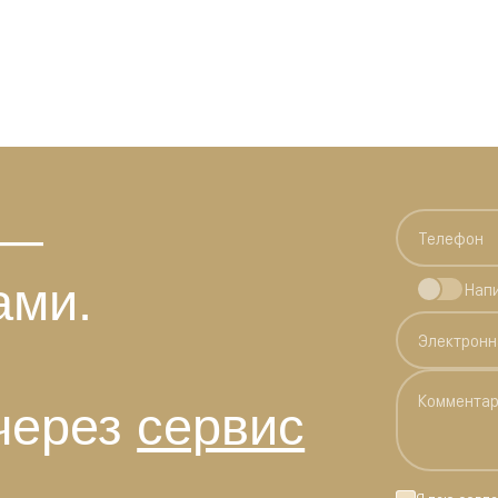
 —
ами.
Нап
через
сервис