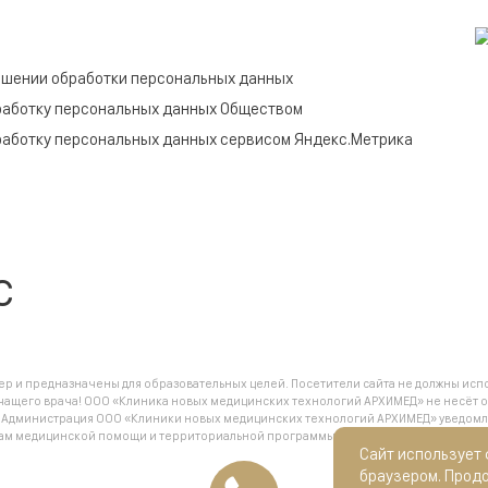
ошении обработки персональных данных
работку персональных данных Обществом
работку персональных данных сервисом Яндекс.Метрика
c
 и предназначены для образовательных целей. Посетители сайта не должны испо
чащего врача! ООО «Клиника новых медицинских технологий АРХИМЕД» не несёт о
.
Администрация ООО «Клиники новых медицинских технологий АРХИМЕД» уведомляет
анам медицинской помощи и территориальной программы государственных гарант
Сайт использует
браузером. Прод