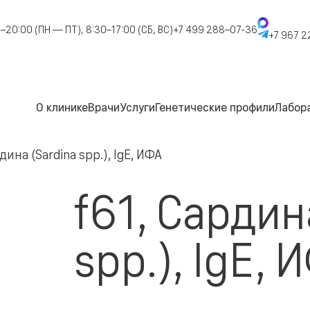
–20:00 (ПН — ПТ), 8:30–17:00 (СБ, ВС)
+7 499 288–07-36
+7 967 2
О клинике
Врачи
Услуги
Генетические профили
Лабор
дина (Sardina spp.), IgE, ИФА
f61, Сардин
spp.), IgE, 