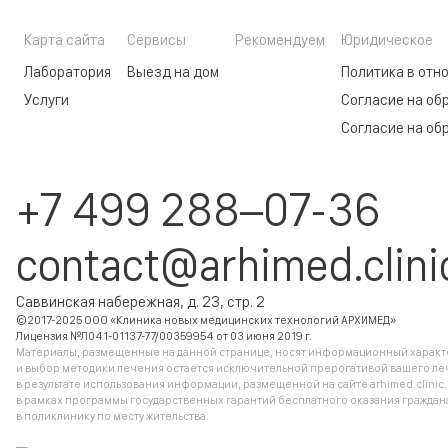
Карта сайта
Сервисы
Рекомендуем
Юридическое
Лаборатория
Выезд на дом
Политика в отн
Услуги
Согласие на об
Согласие на об
+7 499 288–07-36
contact@arhimed.clini
Саввинская набережная, д. 23, стр. 2
©2017-2025 ООО «Клиника новых медицинских технологий АРХИМЕД»
Лицензия №Л041-01137-77/00359954 от 03 июня 2019 г.
Материалы, размещенные на данной странице, носят информационный характер
и выбор методики лечения остается исключительной прерогативой вашего ле
в результате использования информации, размещенной на сайте arhimed.clinic
в рамках программы государственных гарантий бесплатного оказания гражд
в поликлинику по месту жительства.