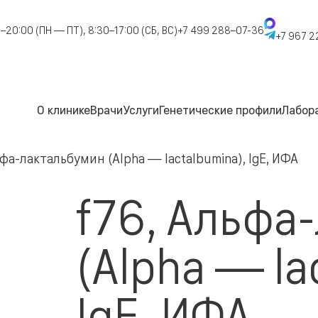
–20:00 (ПН — ПТ), 8:30–17:00 (СБ, ВС)
+7 499 288–07-36
+7 967 2
О клинике
Врачи
Услуги
Генетические профили
Лабор
ьфа-лактальбумин (Alpha — lactalbumina), IgE, ИФА
f76, Альфа
(Alpha — la
IgE, ИФА