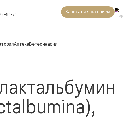
Записаться на прием
22–84-74
атория
Аптека
Ветеринария
-лактальбумин
ctalbumina),