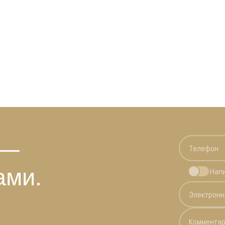
 —
ами.
Нап