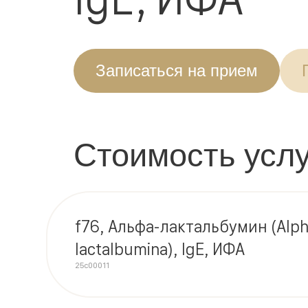
Записаться на прием
Стоимость услу
f76, Альфа-лактальбумин (Alp
lactalbumina), IgE, ИФА
25c00011