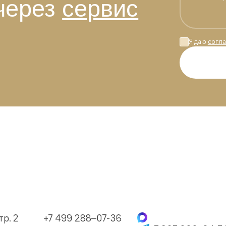
через
сервис
Я даю
согла
тр. 2
+7 499 288–07-36