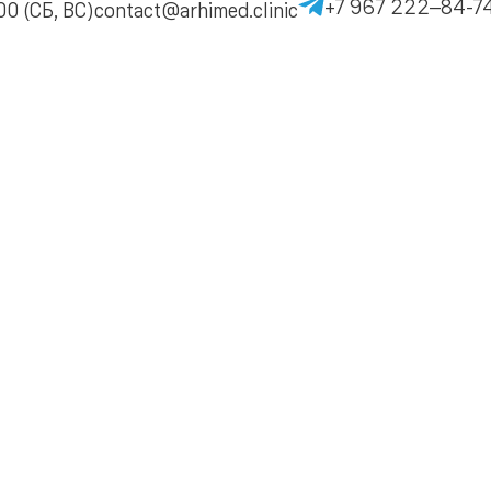
+7 967 222–84-7
0 (СБ, ВС)
contact@arhimed.clinic