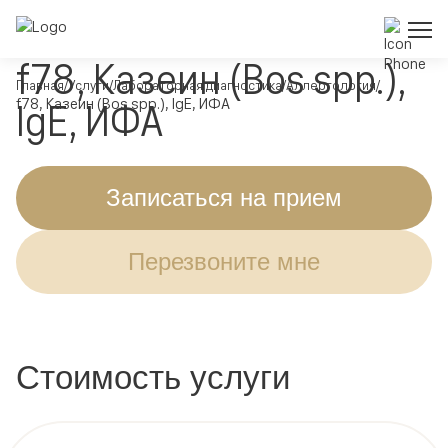
f78, Казеин (Bos spp.),
Главная
Услуги
Лабораторная диагностика
Аллергология
f78, Казеин (Bos spp.), IgE, ИФА
IgE, ИФА
Записаться на прием
Перезвоните мне
Стоимость услуги