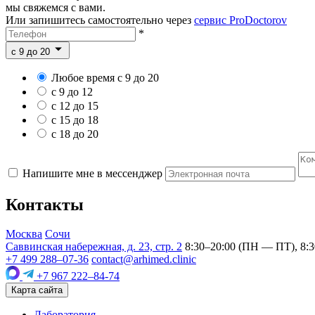
мы свяжемся с вами.
Или запишитесь самостоятельно через
сервис ProDoctorov
*
c 9 до 20
Любое время с 9 до 20
с 9 до 12
с 12 до 15
с 15 до 18
с 18 до 20
Напишите мне в мессенджер
Контакты
Москва
Сочи
Саввинская набережная, д. 23, стр. 2
8:30–20:00 (ПН — ПТ), 8:3
+7 499 288–07-36
contact@arhimed.clinic
+7 967 222–84-74
Карта сайта
Лаборатория