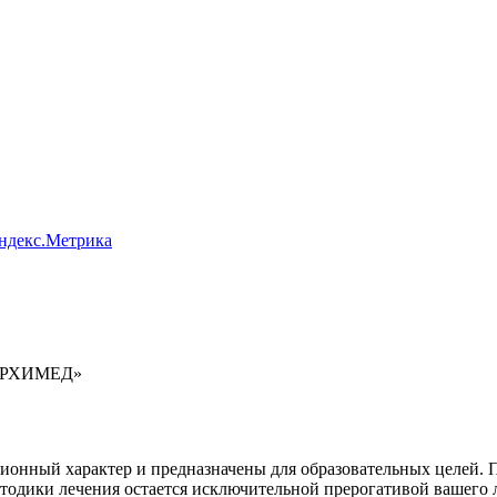
Яндекс.Метрика
 АРХИМЕД»
онный характер и предназначены для образовательных целей. По
етодики лечения остается исключительной прерогативой вашег