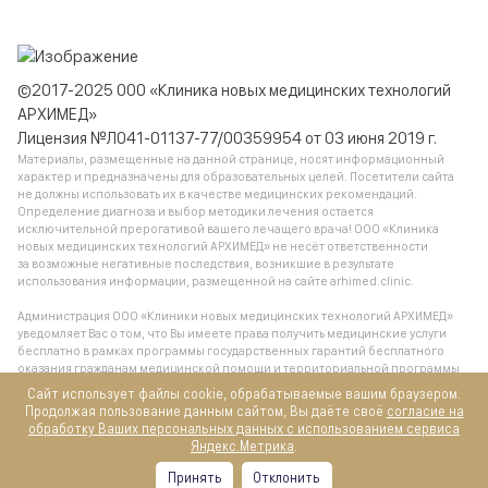
©2017-2025 ООО «Клиника новых медицинских технологий
АРХИМЕД»
Лицензия №Л041-01137-77/00359954 от 03 июня 2019 г.
Материалы, размещенные на данной странице, носят информационный
характер и предназначены для образовательных целей. Посетители сайта
не должны использовать их в качестве медицинских рекомендаций.
Определение диагноза и выбор методики лечения остается
исключительной прерогативой вашего лечащего врача! ООО «Клиника
новых медицинских технологий АРХИМЕД» не несёт ответственности
за возможные негативные последствия, возникшие в результате
использования информации, размещенной на сайте arhimed.clinic.
Администрация ООО «Клиники новых медицинских технологий АРХИМЕД»
уведомляет Вас о том, что Вы имеете права получить медицинские услуги
бесплатно в рамках программы государственных гарантий бесплатного
оказания гражданам медицинской помощи и территориальной программы
государственных гарантий бесплатного оказания гражданам медицинской
Сайт использует файлы cookie, обрабатываемые вашим браузером.
помощи, обратившись в поликлинику по месту жительства.
Продолжая пользование данным сайтом, Вы даёте своё
согласие на
обработку Ваших персональных данных с использованием сервиса
Яндекс.Метрика
.
Все услуги предназначены для лиц старше 18 лет
Принять
Отклонить