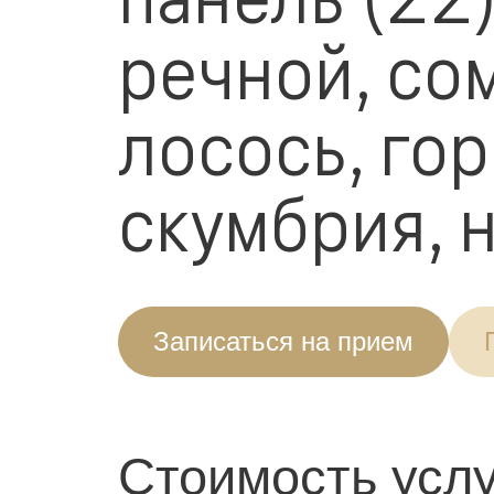
речной, сом
лосось, го
скумбрия, н
Записаться на прием
Стоимость услу