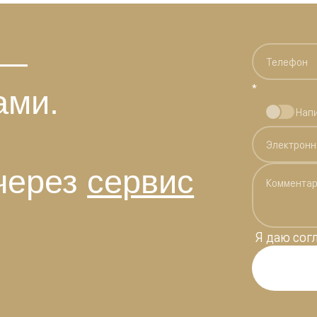
 —
*
ами.
Нап
через
сервис
Я даю
сог