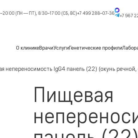
–20:00 (ПН — ПТ), 8:30–17:00 (СБ, ВС)
+7 499 288–07-36
+7 967 2
О клинике
Врачи
Услуги
Генетические профили
Лабор
я непереносимость IgG4 панель (22) (окунь речной, с
Пищевая
непереноси
панель (22)