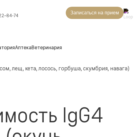
Записаться на прием
22–84-74
атория
Аптека
Ветеринария
ом, лещ, кета, лосось, горбуша, скумбрия, навага)
мость IgG4
 (окунь