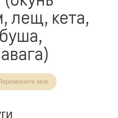
, лещ, кета,
рбуша,
авага)
Перезвоните мне
ги