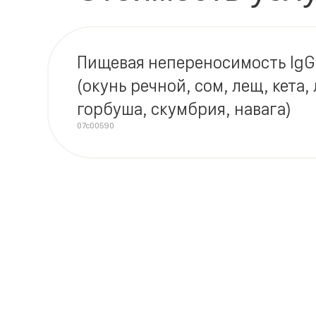
Пищевая непереносимость IgG
(окунь речной, сом, лещ, кета,
горбуша, скумбрия, навага)
07c00590