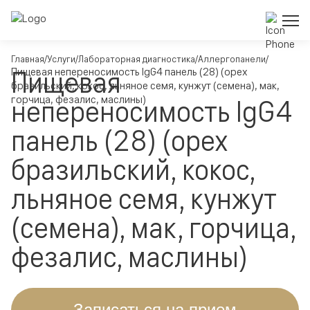
Главная
Услуги
Лабораторная диагностика
Аллергопанели
Пищевая
Пищевая непереносимость IgG4 панель (28) (орех
бразильский, кокос, льняное семя, кунжут (семена), мак,
горчица, фезалис, маслины)
непереносимость IgG4
панель (28) (орех
бразильский, кокос,
льняное семя, кунжут
(семена), мак, горчица,
фезалис, маслины)
Записаться на прием