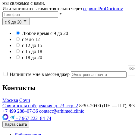
мы свяжемся с вами.
Или запишитесь самостоятельно через
сервис ProDoctorov
*
c 9 до 20
Любое время с 9 до 20
с 9 до 12
с 12 до 15
с 15 до 18
с 18 до 20
Напишите мне в мессенджер
Контакты
Москва
Сочи
Саввинская набережная, д. 23, стр. 2
8:30–20:00 (ПН — ПТ), 8:3
+7 499 288–07-36
contact@arhimed.clinic
+7 967 222–84-74
Карта сайта
Лаборатория