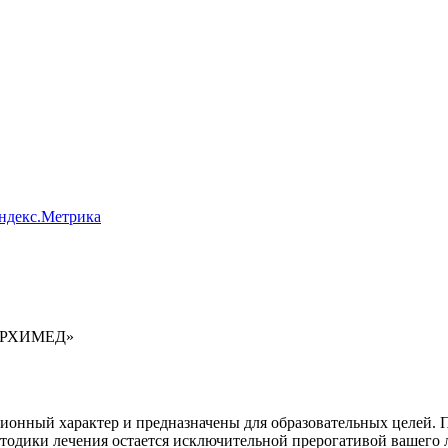
Яндекс.Метрика
 АРХИМЕД»
онный характер и предназначены для образовательных целей. По
етодики лечения остается исключительной прерогативой вашег