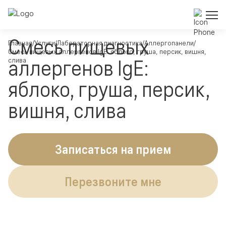
Смесь пищевых
Главная
Услуги
Лабораторная диагностика
Аллергопанели
Смесь пищевых аллергенов IgE: яблоко, груша, персик, вишня,
аллергенов IgE:
слива
яблоко, груша, персик,
вишня, слива
Записаться на прием
Перезвоните мне