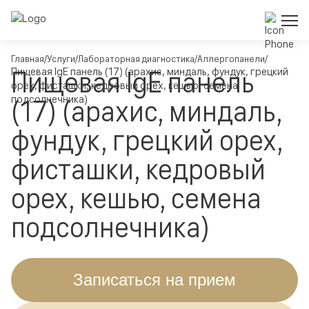
Главная
Услуги
Лабораторная диагностика
Аллергопанели
Пищевая IgE панель
Пищевая IgE панель (17) (арахис, миндаль, фундук, грецкий
орех, фисташки, кедровый орех, кешью, семена
подсолнечника)
(17) (арахис, миндаль,
фундук, грецкий орех,
фисташки, кедровый
орех, кешью, семена
подсолнечника)
Записаться на прием