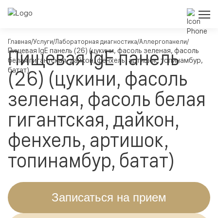
Главная
Услуги
Лабораторная диагностика
Аллергопанели
Пищевая IgE панель
Пищевая IgE панель (26) (цукини, фасоль зеленая, фасоль
белая гигантская, дайкон, фенхель, артишок, топинамбур,
батат)
(26) (цукини, фасоль
зеленая, фасоль белая
гигантская, дайкон,
фенхель, артишок,
топинамбур, батат)
Записаться на прием