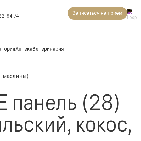
Записаться на прием
22–84-74
атория
Аптека
Ветеринария
с, маслины)
E панель (28)
льский, кокос,