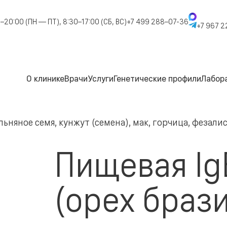
–20:00 (ПН — ПТ), 8:30–17:00 (СБ, ВС)
+7 499 288–07-36
+7 967 2
О клинике
Врачи
Услуги
Генетические профили
Лабор
 льняное семя, кунжут (семена), мак, горчица, фезали
Пищевая Ig
(орех брази