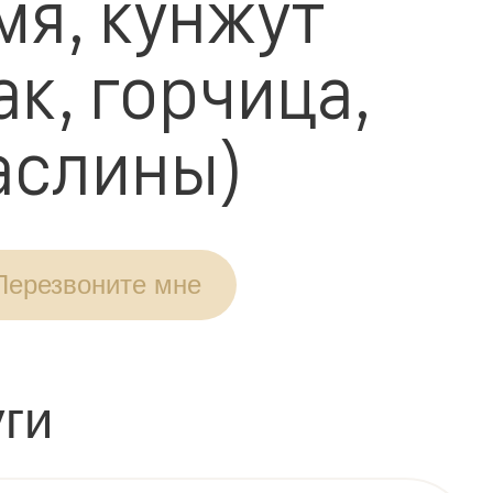
мя, кунжут
ак, горчица,
аслины)
Перезвоните мне
ги