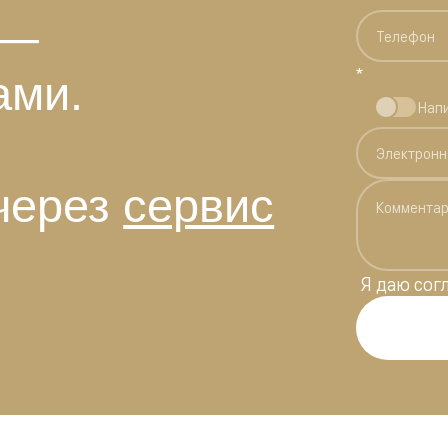
 —
*
ами.
Нап
через
сервис
Я даю
сог