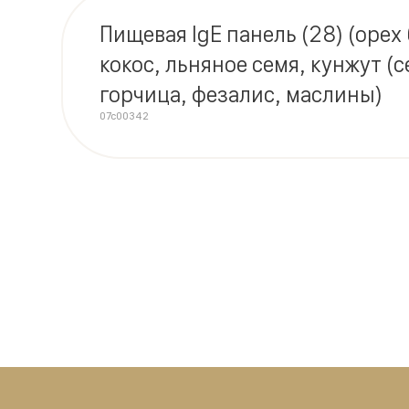
Пищевая IgE панель (28) (орех
кокос, льняное семя, кунжут (с
горчица, фезалис, маслины)
07c00342