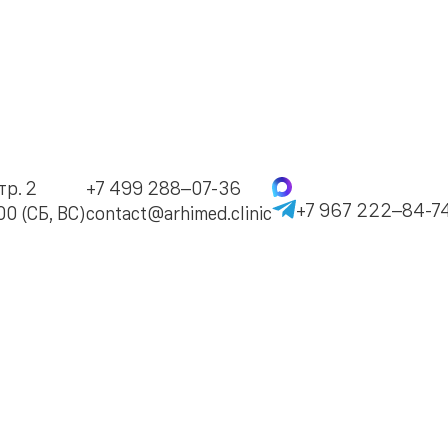
тр. 2
+7 499 288–07-36
+7 967 222–84-7
0 (СБ, ВС)
contact@arhimed.clinic