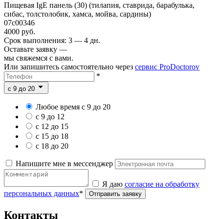
Пищевая IgE панель (30) (тилапия, ставрида, барабулька,
сибас, толстолобик, хамса, мойва, сардины)
07c00346
4000 руб.
Срок выполнения: 3 — 4 дн.
Оставьте заявку —
мы свяжемся с вами.
Или запишитесь самостоятельно через
сервис ProDoctorov
*
c 9 до 20
Любое время с 9 до 20
с 9 до 12
с 12 до 15
с 15 до 18
с 18 до 20
Напишите мне в мессенджер
Я даю
согласие на обработку
персональных данных
*
Отправить заявку
Контакты