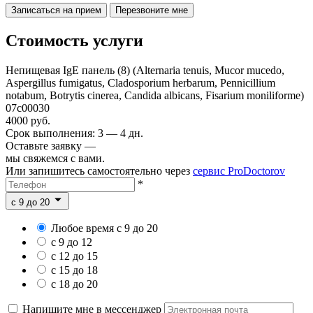
Записаться на прием
Перезвоните мне
Стоимость услуги
Непищевая IgE панель (8) (Alternaria tenuis, Mucor mucedo,
Aspergillus fumigatus, Cladosporium herbarum, Pennicillium
notabum, Botrytis cinerea, Candida albicans, Fisarium moniliforme)
07c00030
4000 руб.
Срок выполнения: 3 — 4 дн.
Оставьте заявку —
мы свяжемся с вами.
Или запишитесь самостоятельно через
сервис ProDoctorov
*
c 9 до 20
Любое время с 9 до 20
с 9 до 12
с 12 до 15
с 15 до 18
с 18 до 20
Напишите мне в мессенджер