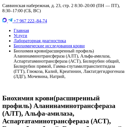
Саввинская набережная, д. 23, стр. 2 8:30–20:00 (ПН — ПТ),
8:30–17:00 (СБ, ВС)
+7 967 222–84-74
Главная
Услуги
Лабораторная диагностика
Биохимические исследования крови
Биохимия крови(расширенный профиль)
Аланинаминотрансфераза (АЛТ), Альфа-амилаза,
Аспартатаминотрансфераза (АСТ), Билирубин общий,
Билирубин прямой, Гамма-глутамилтранспептидаза
(ГГТ), Глюкоза, Калий, Креатинин, Лактатдегидрогеназа
(ЛДГ), Мочевина, Натрий,
Биохимия крови(расширенный
профиль) Аланинаминотрансфераза
(АЛТ), Альфа-амилаза,
Аспартатаминотрансфераза (АСТ),