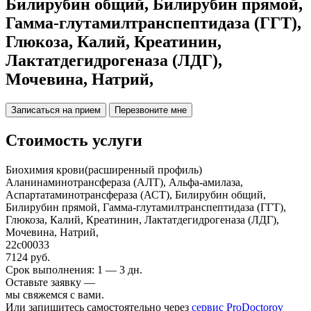
Билирубин общий, Билирубин прямой,
Гамма-глутамилтранспептидаза (ГГТ),
Глюкоза, Калий, Креатинин,
Лактатдегидрогеназа (ЛДГ),
Мочевина, Натрий,
Записаться на прием
Перезвоните мне
Стоимость услуги
Биохимия крови(расширенный профиль)
Аланинаминотрансфераза (АЛТ), Альфа-амилаза,
Аспартатаминотрансфераза (АСТ), Билирубин общий,
Билирубин прямой, Гамма-глутамилтранспептидаза (ГГТ),
Глюкоза, Калий, Креатинин, Лактатдегидрогеназа (ЛДГ),
Мочевина, Натрий,
22c00033
7124 руб.
Срок выполнения: 1 — 3 дн.
Оставьте заявку —
мы свяжемся с вами.
Или запишитесь самостоятельно через
сервис ProDoctorov