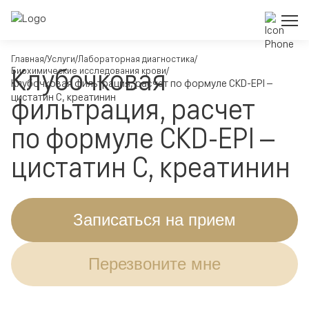
Главная
Услуги
Лабораторная диагностика
Клубочковая
Биохимические исследования крови
Клубочковая фильтрация, расчет по формуле CKD-EPI –
цистатин C, креатинин
фильтрация, расчет
по формуле CKD-EPI –
цистатин C, креатинин
Записаться на прием
Перезвоните мне