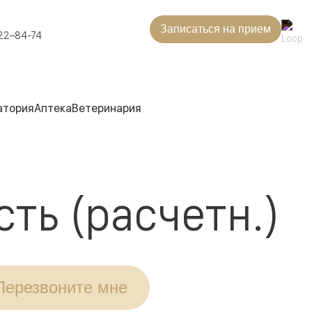
Записаться на прием
22–84-74
атория
Аптека
Ветеринария
ть (расчетн.)
Перезвоните мне