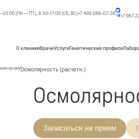
–20:00 (ПН — ПТ), 8:30–17:00 (СБ, ВС)
+7 499 288–07-36
+7 967 2
О клинике
Врачи
Услуги
Генетические профили
Лабор
ния крови
Осмолярность (расчетн.)
Осмолярнос
Записаться на прием