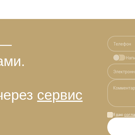
 —
ами.
Нап
через
сервис
Я даю
согла