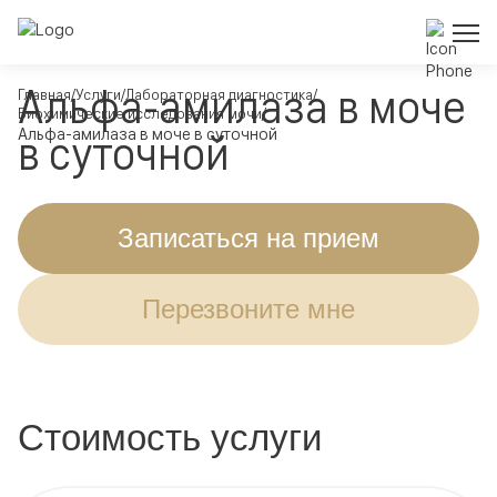
Альфа-амилаза в моче
Главная
Услуги
Лабораторная диагностика
Биохимические исследования мочи
Альфа-амилаза в моче в суточной
в суточной
Записаться на прием
Перезвоните мне
Стоимость услуги