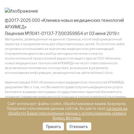
©2017-2025 ООО «Клиника новых медицинских технологий
АРХИМЕД»
Лицензия №Л041-01137-77/00359954 от 03 июня 2019 г.
Материалы, размещенные на данной странице, носят информационный
характер и предназначены для образовательных целей. Посетители сайта
не должны использовать их в качестве медицинских рекомендаций.
Определение диагноза и выбор методики лечения остается
исключительной прерогативой вашего лечащего врача! ООО «Клиника
новых медицинских технологий АРХИМЕД» не несёт ответственности
за возможные негативные последствия, возникшие в результате
использования информации, размещенной на сайте arhimed.clinic.
Администрация ООО «Клиники новых медицинских технологий АРХИМЕД»
уведомляет Вас о том, что Вы имеете права получить медицинские услуги
бесплатно в рамках программы государственных гарантий бесплатного
оказания гражданам медицинской помощи и территориальной программы
государственных гарантий бесплатного оказания гражданам медицинской
Сайт использует файлы cookie, обрабатываемые вашим браузером.
помощи, обратившись в поликлинику по месту жительства.
Продолжая пользование данным сайтом, Вы даёте своё
согласие на
обработку Ваших персональных данных с использованием сервиса
Яндекс.Метрика
.
Все услуги предназначены для лиц старше 18 лет
Принять
Отклонить