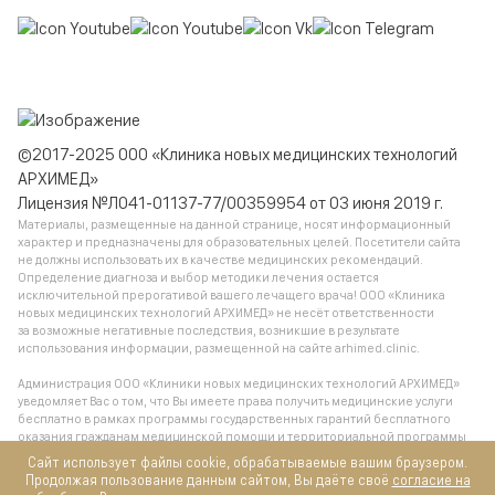
©2017-2025 ООО «Клиника новых медицинских технологий
АРХИМЕД»
Лицензия №Л041-01137-77/00359954 от 03 июня 2019 г.
Материалы, размещенные на данной странице, носят информационный
характер и предназначены для образовательных целей. Посетители сайта
не должны использовать их в качестве медицинских рекомендаций.
Определение диагноза и выбор методики лечения остается
исключительной прерогативой вашего лечащего врача! ООО «Клиника
новых медицинских технологий АРХИМЕД» не несёт ответственности
за возможные негативные последствия, возникшие в результате
использования информации, размещенной на сайте arhimed.clinic.
Администрация ООО «Клиники новых медицинских технологий АРХИМЕД»
уведомляет Вас о том, что Вы имеете права получить медицинские услуги
бесплатно в рамках программы государственных гарантий бесплатного
оказания гражданам медицинской помощи и территориальной программы
государственных гарантий бесплатного оказания гражданам медицинской
Сайт использует файлы cookie, обрабатываемые вашим браузером.
помощи, обратившись в поликлинику по месту жительства.
Продолжая пользование данным сайтом, Вы даёте своё
согласие на