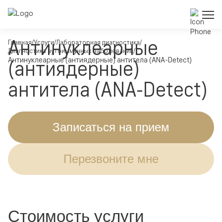
Антинуклеарные
Главная
Услуги
Лабораторная диагностика
Диагностика аутоиммунных заболеваний
Антинуклеарные (антиядерные) антитела (ANA-Detect)
(антиядерные)
антитела (ANA-Detect)
Записаться на прием
Перезвоните мне
Стоимость услуги