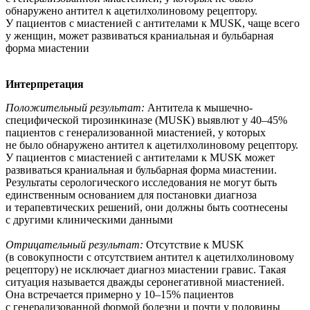
обнаружено антител к ацетилхолиновому рецептору.
У пациентов с миастенией с антителами к MUSK, чаще всего
у женщин, может развиваться краниальная и бульбарная
форма миастении
Интерпретация
Положительный результат:
Антитела к мышечно-
специфической тирозинкиназе (MUSK) выявлют у 40–45%
пациентов с генерализованной миастенией, у которых
не было обнаружено антител к ацетилхолиновому рецептору.
У пациентов с миастенией с антителами к MUSK может
развиваться краниальная и бульбарная форма миастении.
Результаты серологического исследования не могут быть
единственным основанием для постановки диагноза
и терапевтических решений, они должны быть соотнесены
с другими клиническими данными
Отрицательный результат:
Отсутствие к MUSK
(в совокупности с отсутствием антител к ацетилхолиновому
рецептору) не исключает диагноз миастении гравис. Такая
ситуация называется дважды серонегативной миастенией.
Она встречается примерно у 10–15% пациентов
с генерализованной формой болезни и почти у половины