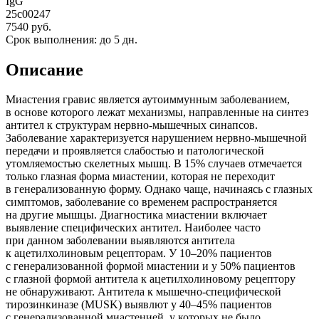
IgG
25c00247
7540 руб.
Срок выполнения: до 5 дн.
Описание
Миастения гравис является аутоиммунным заболеванием,
в основе которого лежат механизмы, направленные на синтез
антител к структурам нервно-мышечных синапсов.
Заболевание характеризуется нарушением нервно-мышечной
передачи и проявляется слабостью и патологической
утомляемостью скелетных мышц. В 15% случаев отмечается
только глазная форма миастении, которая не переходит
в генерализованную форму. Однако чаще, начинаясь с глазных
симптомов, заболевание со временем распространяется
на другие мышцы. Диагностика миастении включает
выявление специфических антител. Наиболее часто
при данном заболевании выявляются антитела
к ацетилхолиновым рецепторам. У 10–20% пациентов
с генерализованной формой миастении и у 50% пациентов
с глазной формой антитела к ацетилхолиновому рецептору
не обнаруживают. Антитела к мышечно-специфической
тирозинкиназе (MUSK) выявлют у 40–45% пациентов
с генерализованной миастенией, у которых не было