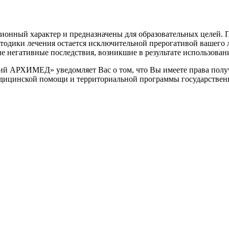
онный характер и предназначены для образовательных целей. По
етодики лечения остается исключительной прерогативой вашег
негативные последствия, возникшие в результате использования
 АРХИМЕД» уведомляет Вас о том, что Вы имеете права получ
едицинской помощи и территориальной программы государствен