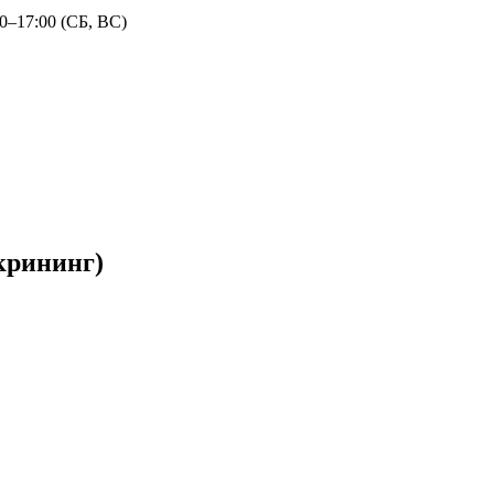
30–17:00 (СБ, ВС)
крининг)