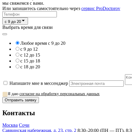
мы свяжемся с вами.
Или запишитесь самостоятельно через
сервис ProDoctorov
c 9 до 20
Выбрать время для связи
Любое время с 9 до 20
с 9 до 12
с 12 до 15
с 15 до 18
с 18 до 20
Напишите мне в мессенджер
Я даю
согласие на обработку персональных данных
Отправить заявку
Контакты
Москва
Сочи
Саввинская набережная, д. 23, стр. 2
8:30–20:00 (ПН — ПТ), 8:3