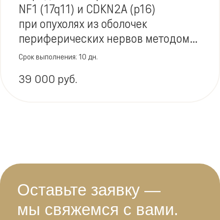
NF1 (17q11) и CDKN2A (p16)
при опухолях из оболочек
периферических нервов методом
флюоресцентной in situ
Срок выполнения: 10 дн.
гибридизации (FISH)
39 000 руб.
Оставьте заявку —
мы свяжемся с вами.