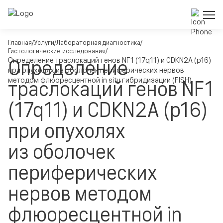
Главная
Услуги
Лабораторная диагностика
Гистологические исследования
Определение
Определение траслокаций генов NF1 (17q11) и CDKN2A (p16)
при опухолях из оболочек периферических нервов
методом флюоресцентной in situ гибридизации (FISH)
траслокаций генов NF1
(17q11) и CDKN2A (p16)
при опухолях
из оболочек
периферических
нервов методом
флюоресцентной in