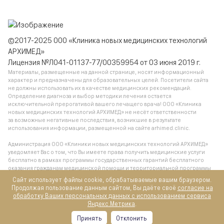
©2017-2025 ООО «Клиника новых медицинских технологий
АРХИМЕД»
Лицензия №Л041-01137-77/00359954 от 03 июня 2019 г.
Материалы, размещенные на данной странице, носят информационный
характер и предназначены для образовательных целей. Посетители сайта
не должны использовать их в качестве медицинских рекомендаций.
Определение диагноза и выбор методики лечения остается
исключительной прерогативой вашего лечащего врача! ООО «Клиника
новых медицинских технологий АРХИМЕД» не несёт ответственности
за возможные негативные последствия, возникшие в результате
использования информации, размещенной на сайте arhimed.clinic.
Администрация ООО «Клиники новых медицинских технологий АРХИМЕД»
уведомляет Вас о том, что Вы имеете права получить медицинские услуги
бесплатно в рамках программы государственных гарантий бесплатного
оказания гражданам медицинской помощи и территориальной программы
государственных гарантий бесплатного оказания гражданам медицинской
Сайт использует файлы cookie, обрабатываемые вашим браузером.
помощи, обратившись в поликлинику по месту жительства.
Продолжая пользование данным сайтом, Вы даёте своё
согласие на
обработку Ваших персональных данных с использованием сервиса
Яндекс.Метрика
.
Все услуги предназначены для лиц старше 18 лет
Принять
Отклонить