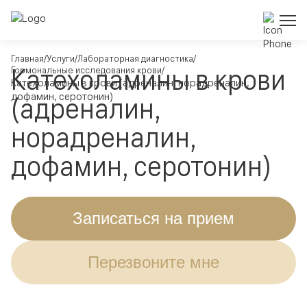
Главная
Услуги
Лабораторная диагностика
Катехоламины в крови
Гормональные исследования крови
Катехоламины в крови (адреналин, норадреналин,
дофамин, серотонин)
(адреналин,
норадреналин,
дофамин, серотонин)
Записаться на прием
Перезвоните мне