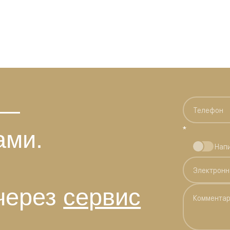
 —
*
ами.
Нап
через
сервис