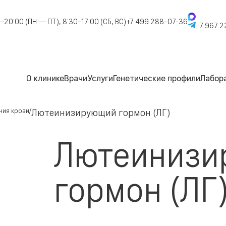
–20:00 (ПН — ПТ), 8:30–17:00 (СБ, ВС)
+7 499 288–07-36
+7 967 2
О клинике
Врачи
Услуги
Генетические профили
Лабор
ния крови
Лютеинизирующий гормон (ЛГ)
Лютеинизи
гормон (ЛГ