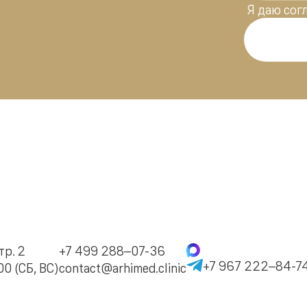
Я даю
сог
тр. 2
+7 499 288–07-36
+7 967 222–84-7
0 (СБ, ВС)
contact@arhimed.clinic