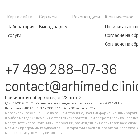
Карта сайта
Сервисы
Рекомендуем
Юридическое
Лаборатория
Выезд на дом
Политика в отн
Услуги
Согласие на об
Согласие на об
+7 499 288–07-36
contact@arhimed.clini
Саввинская набережная, д. 23, стр. 2
©2017-2025 ООО «Клиника новых медицинских технологий АРХИМЕД»
Лицензия №Л041-01137-77/00359954 от 03 июня 2019 г.
Материалы, размещенные на данной странице, носят информационный характер
и выбор методики лечения остается исключительной прерогативой вашего ле
в результате использования информации, размещенной на сайте arhimed.clinic
в рамках программы государственных гарантий бесплатного оказания гражд
в поликлинику по месту жительства.