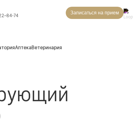
Записаться на прием
22–84-74
атория
Аптека
Ветеринария
рующий
)