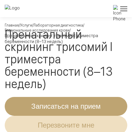
Главная
Услуги
Лабораторная диагностика
Пренатальный
Гормональные исследования крови
Пренатальный скрининг трисомий I триместра
беременности (8–13 недель)
скрининг трисомий I
триместра
беременности (8–13
недель)
Записаться на прием
Перезвоните мне