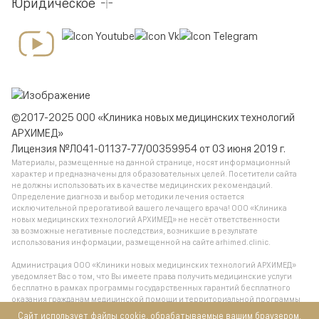
Юридическое
©2017-2025 ООО «Клиника новых медицинских технологий
АРХИМЕД»
Лицензия №Л041-01137-77/00359954 от 03 июня 2019 г.
Материалы, размещенные на данной странице, носят информационный
характер и предназначены для образовательных целей. Посетители сайта
не должны использовать их в качестве медицинских рекомендаций.
Определение диагноза и выбор методики лечения остается
исключительной прерогативой вашего лечащего врача! ООО «Клиника
новых медицинских технологий АРХИМЕД» не несёт ответственности
за возможные негативные последствия, возникшие в результате
использования информации, размещенной на сайте arhimed.clinic.
Администрация ООО «Клиники новых медицинских технологий АРХИМЕД»
уведомляет Вас о том, что Вы имеете права получить медицинские услуги
бесплатно в рамках программы государственных гарантий бесплатного
оказания гражданам медицинской помощи и территориальной программы
государственных гарантий бесплатного оказания гражданам медицинской
Сайт использует файлы cookie, обрабатываемые вашим браузером.