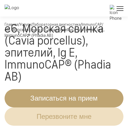
e6, Морская свинка
Главная
Услуги
Лабораторная диагностика
ImmunoCAP
e6, Морская свинка (Cavia porcellus), эпителий, Ig E,
ImmunoCAP® (Phadia AB)
(Cavia porcellus),
эпителий, Ig E,
ImmunoCAP® (Phadia
AB)
Записаться на прием
Перезвоните мне