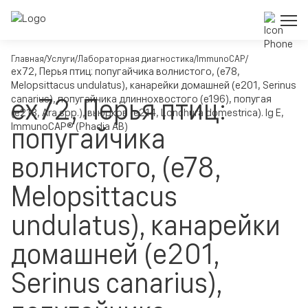
Главная
Услуги
Лабораторная диагностика
ImmunoCAP
ex72, Перья птиц: попугайчика волнистого, (e78,
Melopsittacus undulatus), канарейки домашней (e201, Serinus
ex72, Перья птиц:
canarius), попугайчика длиннохвостого (e196), попугая
(e213, Ara spp.), вьюрков (e214, Lonchura domestrica). Ig E,
ImmunoCAP® (Phadia AB)
попугайчика
волнистого, (e78,
Melopsittacus
undulatus), канарейки
домашней (e201,
Serinus canarius),