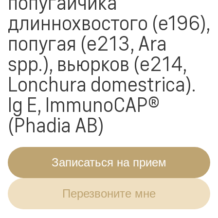
попугайчика
длиннохвостого (e196),
попугая (e213, Ara
spp.), вьюрков (e214,
Lonchura domestrica).
Ig E, ImmunoCAP®
(Phadia AB)
Записаться на прием
Перезвоните мне