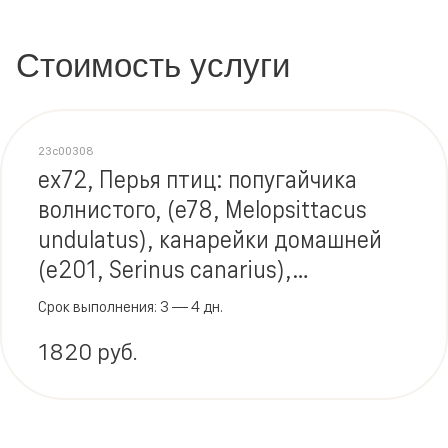
Стоимость услуги
23c00308
ex72, Перья птиц: попугайчика
волнистого, (e78, Melopsittacus
undulatus), канарейки домашней
(e201, Serinus canarius),
попугайчика длиннохвостого
Срок выполнения: 3 — 4 дн.
(e196), попугая (e213, Ara spp.),
1820 руб.
вьюрков (e214, Lonchura
domestrica). Ig E, ImmunoCAP®
(Phadia AB)