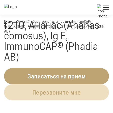
f210, Ананас (Ananas
Главная
Услуги
Лабораторная диагностика
ImmunoCAP
f210, Ананас (Ananas comosus), Ig E, ImmunoCAP® (Phadia
AB)
comosus), Ig E,
ImmunoCAP® (Phadia
AB)
Записаться на прием
Перезвоните мне