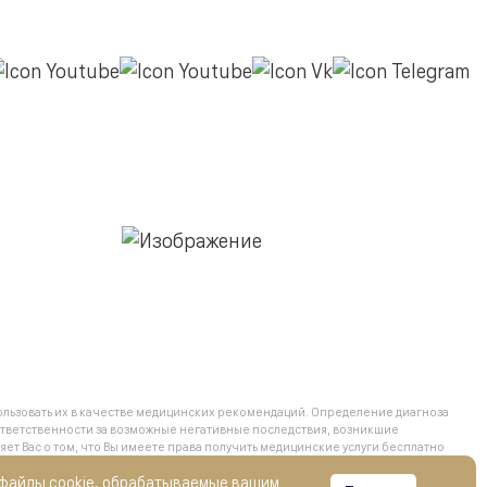
льзовать их в качестве медицинских рекомендаций. Определение диагноза
тветственности за возможные негативные последствия, возникшие
 Вас о том, что Вы имеете права получить медицинские услуги бесплатно
ий бесплатного оказания гражданам медицинской помощи, обратившись
 файлы cookie, обрабатываемые вашим