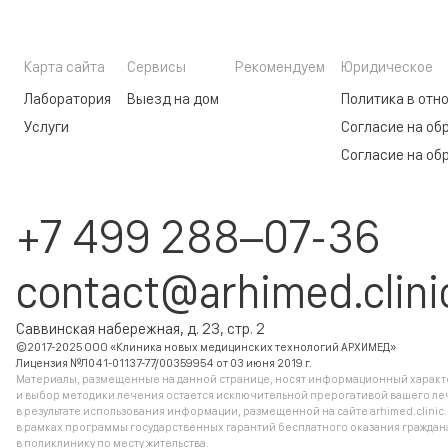
Карта сайта
Сервисы
Рекомендуем
Юридическое
Лаборатория
Выезд на дом
Политика в отн
Услуги
Согласие на об
Согласие на об
+7 499 288–07-36
contact@arhimed.clini
Саввинская набережная, д. 23, стр. 2
©2017-2025 ООО «Клиника новых медицинских технологий АРХИМЕД»
Лицензия №Л041-01137-77/00359954 от 03 июня 2019 г.
Материалы, размещенные на данной странице, носят информационный характер
и выбор методики лечения остается исключительной прерогативой вашего ле
в результате использования информации, размещенной на сайте arhimed.clinic
в рамках программы государственных гарантий бесплатного оказания гражд
в поликлинику по месту жительства.