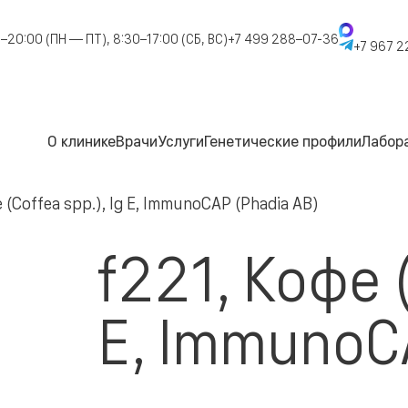
–20:00 (ПН — ПТ), 8:30–17:00 (СБ, ВС)
+7 499 288–07-36
+7 967 2
О клинике
Врачи
Услуги
Генетические профили
Лабор
 (Coffea spp.), Ig E, ImmunoCAP (Phadia AB)
f221, Кофе (
E, ImmunoC