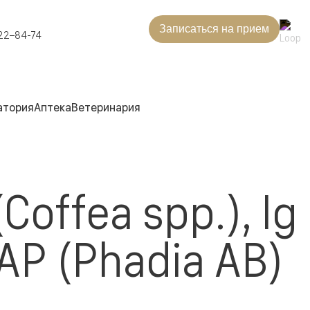
Записаться на прием
22–84-74
атория
Аптека
Ветеринария
Coffea spp.), Ig
AP (Phadia AB)