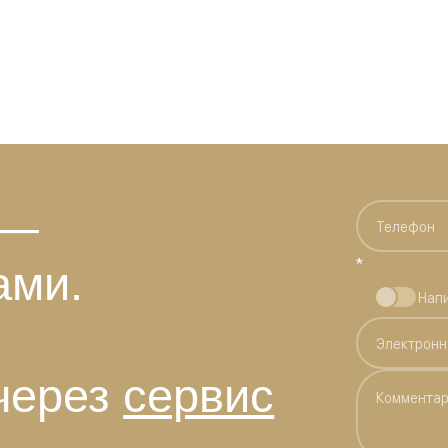
 —
*
ами.
Нап
через
сервис