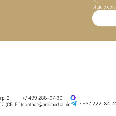
Я даю
сог
тр. 2
+7 499 288–07-36
+7 967 222–84-7
0 (СБ, ВС)
contact@arhimed.clinic