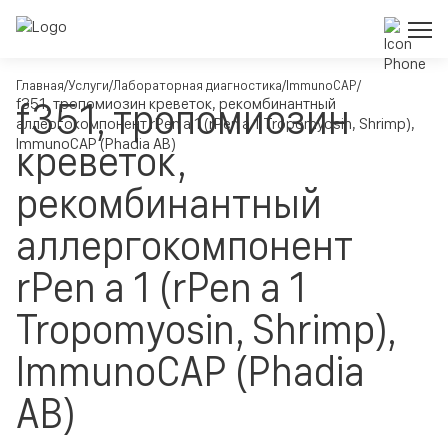
Главная
Услуги
Лабораторная диагностика
ImmunoCAP
f351, тропомиозин
f351, тропомиозин креветок, рекомбинантный
аллергокомпонент rPen a 1 (rPen a 1 Tropomyosin, Shrimp),
ImmunoCAP (Phadia AB)
креветок,
рекомбинантный
аллергокомпонент
rPen a 1 (rPen a 1
Tropomyosin, Shrimp),
ImmunoCAP (Phadia
AB)