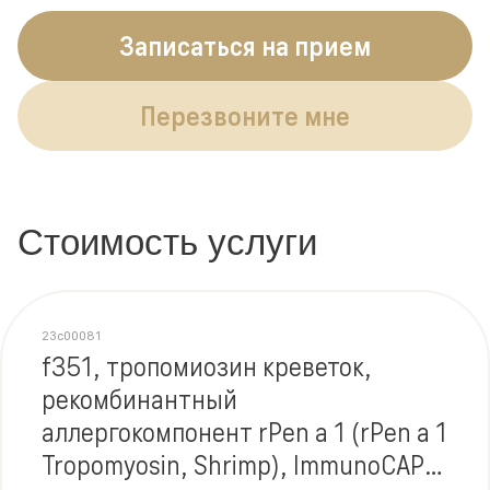
Записаться на прием
Перезвоните мне
Стоимость услуги
23c00081
f351, тропомиозин креветок,
рекомбинантный
аллергокомпонент rPen a 1 (rPen a 1
Tropomyosin, Shrimp), ImmunoCAP