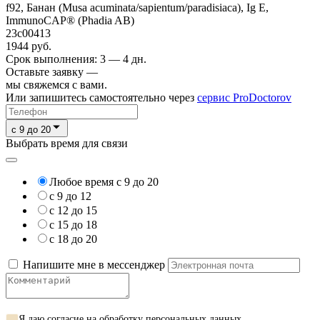
f92, Банан (Musa acuminata/sapientum/paradisiaca), Ig E,
ImmunoCAP® (Phadia AB)
23c00413
1944 руб.
Срок выполнения: 3 — 4 дн.
Оставьте заявку —
мы свяжемся с вами.
Или запишитесь самостоятельно через
сервис ProDoctorov
c 9 до 20
Выбрать время для связи
Любое время с 9 до 20
с 9 до 12
с 12 до 15
с 15 до 18
с 18 до 20
Напишите мне в мессенджер
Я даю
согласие на обработку персональных данных