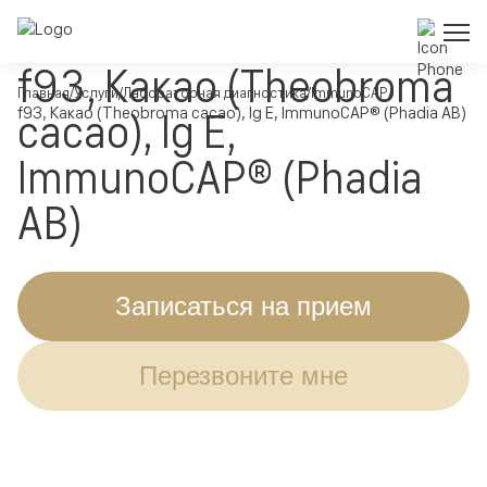
f93, Какао (Theobroma
Главная
Услуги
Лабораторная диагностика
ImmunoCAP
f93, Какао (Theobroma cacao), Ig E, ImmunoCAP® (Phadia AB)
cacao), Ig E,
ImmunoCAP® (Phadia
AB)
Записаться на прием
Перезвоните мне