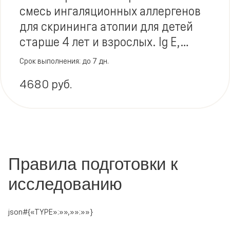
смесь ингаляционных аллергенов
для скрининга атопии для детей
старше 4 лет и взрослых. Ig E,
полуколичественное определение
Срок выполнения: до 7 дн.
антител (PAU/I)
4680 руб.
Правила подготовки к
исследованию
json#{«TYPE»:»»,»»:»»}