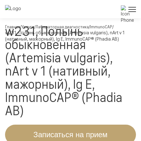
w231, Полынь
Главная
Услуги
Лабораторная диагностика
ImmunoCAP
w231, Полынь обыкновенная (Artemisia vulgaris), nArt v 1
(нативный, мажорный), Ig E, ImmunoCAP® (Phadia AB)
обыкновенная
(Artemisia vulgaris),
nArt v 1 (нативный,
мажорный), Ig E,
ImmunoCAP® (Phadia
AB)
Записаться на прием