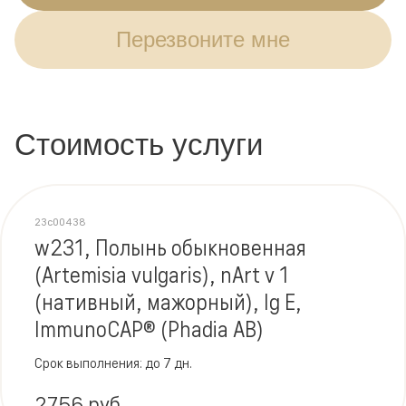
Перезвоните мне
Стоимость услуги
23c00438
w231, Полынь обыкновенная
(Artemisia vulgaris), nArt v 1
(нативный, мажорный), Ig E,
ImmunoCAP® (Phadia AB)
Срок выполнения: до 7 дн.
2756 руб.