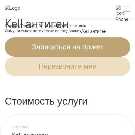
Kell антиген
Главная
Услуги
Лабораторная диагностика
Иммуногематологические исследования
Kell антиген
Записаться на прием
Перезвоните мне
Стоимость услуги
03c00050