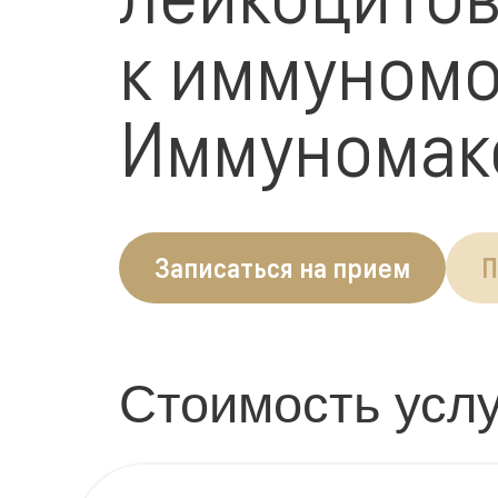
к иммуном
Иммуномак
Записаться на прием
П
Стоимость услу