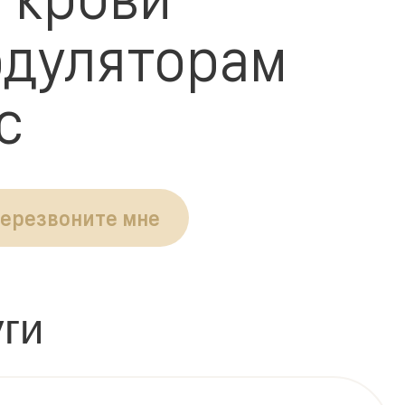
одуляторам
с
ерезвоните мне
ги