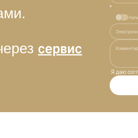
*
ами.
Нап
сервис
через
Я даю
сог