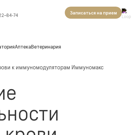
Записаться на прием
22–84-74
атория
Аптека
Ветеринария
крови к иммуномодуляторам Иммуномакс
ие
ьности
 крови