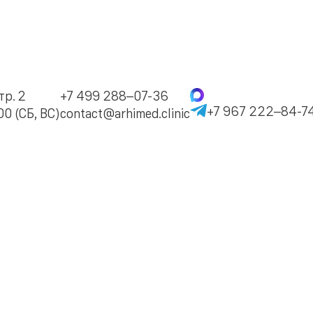
тр. 2
+7 499 288–07-36
+7 967 222–84-7
0 (СБ, ВС)
contact@arhimed.clinic