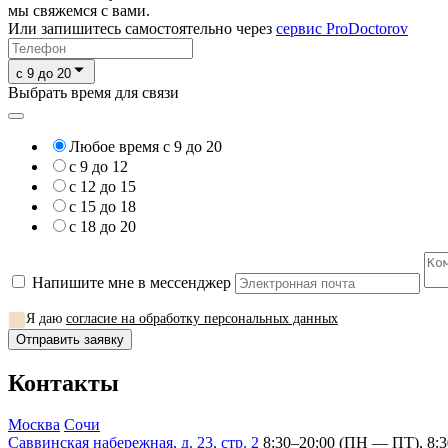
мы свяжемся с вами.
Или запишитесь самостоятельно через
сервис ProDoctorov
c 9 до 20
Выбрать время для связи
Любое время с 9 до 20
с 9 до 12
с 12 до 15
с 15 до 18
с 18 до 20
Напишите мне в мессенджер
Я даю
согласие на обработку персональных данных
Отправить заявку
Контакты
Москва
Сочи
Саввинская набережная, д. 23, стр. 2
8:30–20:00 (ПН — ПТ), 8:3