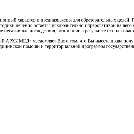
онный характер и предназначены для образовательных целей. По
етодики лечения остается исключительной прерогативой вашег
негативные последствия, возникшие в результате использования
 АРХИМЕД» уведомляет Вас о том, что Вы имеете права получ
едицинской помощи и территориальной программы государствен