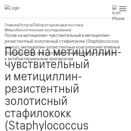
Главная
Услуги
Лабораторная диагностика
Микробиологические исследования
Посев на метициллин-чувствительный и метициллин-
резистентный золотисный стафилококк (Staphylococcus
Посев на метициллин-
aureus), метициллин-резистентные коагулазонегативные
Staphylococcus spp. с определением чувствительности
к антибактериальным препаратам
чувствительный
и метициллин-
резистентный
золотисный
стафилококк
(Staphylococcus