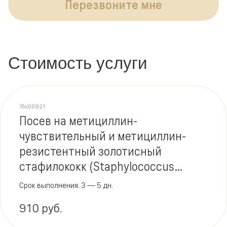
Перезвоните мне
Стоимость услуги
15c00921
Посев на метициллин-
чувствительный и метициллин-
резистентный золотисный
стафилококк (Staphylococcus
aureus), метициллин-
Срок выполнения: 3 — 5 дн.
резистентные
910 руб.
коагулазонегативные
Staphylococcus spp.