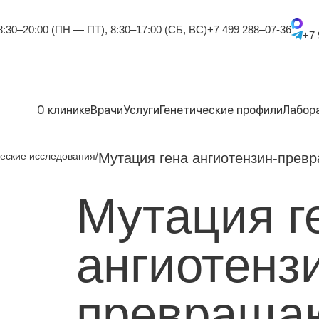
8:30–20:00 (ПН — ПТ), 8:30–17:00 (СБ, ВС)
+7 499 288–07-36
+7 
О клинике
Врачи
Услуги
Генетические профили
Лабор
еские исследования
Мутация гена ангиотензин-превр
Мутация г
ангиотенз
превраща