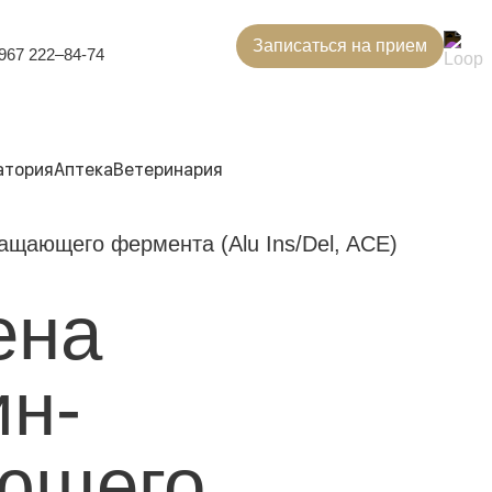
Записаться на прием
967 222–84-74
атория
Аптека
Ветеринария
ащающего фермента (Alu Ins/Del, ACE)
ена
ин-
ющего