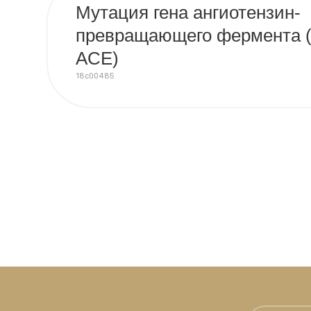
Мутация гена ангиотензин-
превращающего фермента (A
ACE)
18c00485