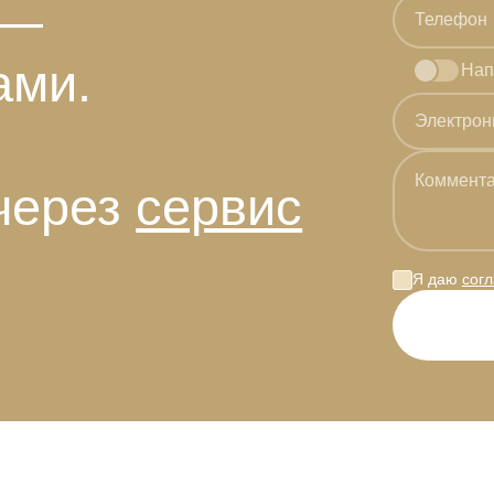
 —
ами.
Нап
через
сервис
Я даю
сог