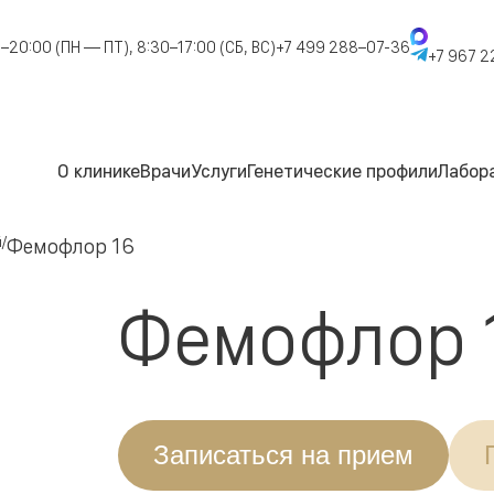
–20:00 (ПН — ПТ), 8:30–17:00 (СБ, ВС)
+7 499 288–07-36
+7 967 2
О клинике
Врачи
Услуги
Генетические профили
Лабор
й
Фемофлор 16
Фемофлор 
Записаться на прием