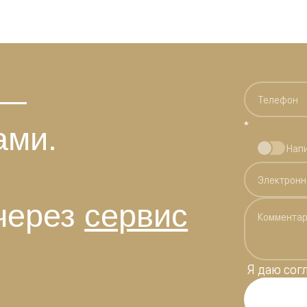
 —
*
ами.
Нап
через
сервис
Я даю
сог