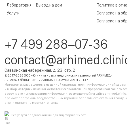
Лаборатория
Выезд на дом
Политика в отн
Услуги
Согласие на об
Согласие на об
+7 499 288–07-36
contact@arhimed.clini
Саввинская набережная, д. 23, стр. 2
©2017-2025 ООО «Клиника новых медицинских технологий АРХИМЕД»
Лицензия №Л041-01137-77/00359954 от 03 июня 2019 г.
Материалы, размещенные на данной странице, носят информационный характер
и выбор методики лечения остается исключительной прерогативой вашего ле
в результате использования информации, размещенной на сайте arhimed.clinic
в рамках программы государственных гарантий бесплатного оказания гражд
в поликлинику по месту жительства.
Все услуги предназначены для лиц старше 18 лет