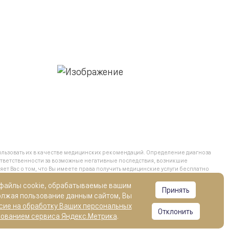
льзовать их в качестве медицинских рекомендаций. Определение диагноза
тветственности за возможные негативные последствия, возникшие
 Вас о том, что Вы имеете права получить медицинские услуги бесплатно
ий бесплатного оказания гражданам медицинской помощи, обратившись
 файлы cookie, обрабатываемые вашим
Принять
олжая пользование данным сайтом, Вы
сие на обработку Ваших персональных
Отклонить
зованием сервиса Яндекс.Метрика
.