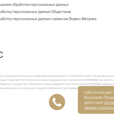
ошении обработки персональных данных
работку персональных данных Обществом
работку персональных данных сервисом Яндекс.Метрика
c
 и предназначены для образовательных целей. Посетители сайта не должны испо
чащего врача! ООО «Клиника новых медицинских технологий АРХИМЕД» не несёт о
.
Администрация ООО «Клиники новых медицинских технологий АРХИМЕД» уведомляет
анам медицинской помощи и территориальной программы государственных гарант
Сайт использует
браузером. Прод
даёте своё
согла
данных с исполь