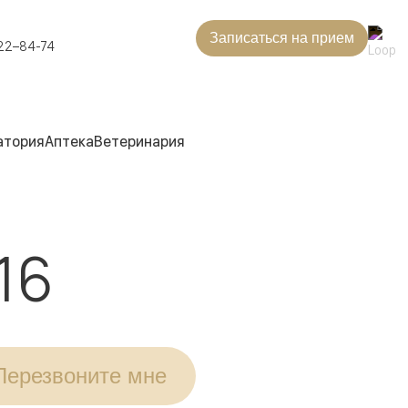
Записаться на прием
22–84-74
атория
Аптека
Ветеринария
16
Перезвоните мне