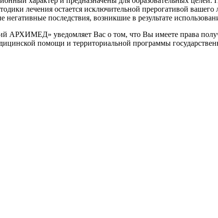
онный характер и предназначены для образовательных целей. По
етодики лечения остается исключительной прерогативой вашег
негативные последствия, возникшие в результате использования
 АРХИМЕД» уведомляет Вас о том, что Вы имеете права получ
едицинской помощи и территориальной программы государствен