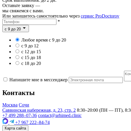
Срок выполнения: до 2 дн.
Оставьте заявку —
мы свяжемся с вами.
Или запишитесь самостоятельно через
сервис ProDoctorov
*
c 9 до 20
Любое время с 9 до 20
с 9 до 12
с 12 до 15
с 15 до 18
с 18 до 20
Напишите мне в мессенджер
Контакты
Москва
Сочи
Саввинская набережная, д. 23, стр. 2
8:30–20:00 (ПН — ПТ), 8:3
+7 499 288–07-36
contact@arhimed.clinic
+7 967 222–84-74
Карта сайта