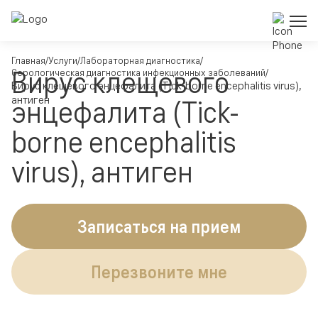
Главная
Услуги
Лабораторная диагностика
Вирус клещевого
Серологическая диагностика инфекционных заболеваний
Вирус клещевого энцефалита (Tick-borne encephalitis virus),
антиген
энцефалита (Tick-
borne encephalitis
virus), антиген
Записаться на прием
Перезвоните мне